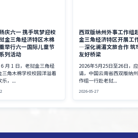
扬庆六一 携手筑梦迎校
西双版纳州外事工作组
挝金三角经济特区木棉
金三角经济特区开展工
重举行六一国际儿童节
—深化澜湄文旅合作 筑
系列活动
友好桥梁
年 6 月 1 日，老挝金三角经
2026年5月25日至26日，
金三角木棉学校校园洋溢着
请，中国云南省西双版纳
乐，...
作组一行赴老挝...
02
2026-05-27