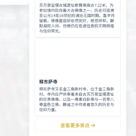
苏万那空堪古城遗址断臂佛高达7.22米，为
老挝境内现存最大古佛像之一，历史可追溯
至公元14至16世纪的澜沧王国时期。虽岁月
留痕，佛像面容却依然完好，慈悲祥和，静
默凝视人间，仿佛仍在低语往昔的文明辉煌
与信仰荣光。
释东萨寺
释东萨寺又名金三角新村寺，位于金三角新
村。寺内庄严供奉着来自古苏万那空堪遗址
的珍贵佛像，以及一尊素白卧佛与一百零八
尊金色立佛，静谧之中传递着悠久的历史与
信仰力量。
查看更多景点