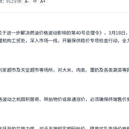
数：
912
字体:
A-
中
A+
关于进一步解决燃油价格波动影响的第40号总理令》，3月18日
理机构工贸处，深入市场一线，开展保供稳价专项检查行动，全
家超市及天空超市等场所，对大米、肉类、蛋奶及各类蔬菜等
波动之机囤积居奇、哄抬物价或串通涨价，必须确保终端售价
环节的监管力度，对于不按规定明码标价、肆意扰乱市场价格