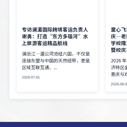
专访澜湄国际跨境客运负责人
童心飞
谢勇：打造“东方多瑙河”水
庆—老
上旅游客运精品航线
学校隆
暨校庆
澜沧江—湄公河流经六国，不仅是
连接东盟与中国的天然纽带，更是
2026 
区域互联互通、...
济特区
喜庆与欢
2026-07-01
2026-06-