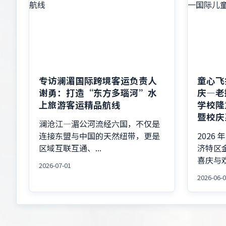
专访澜湄国际跨境客运负责人
童心飞
谢勇：打造“东方多瑙河”水
庆—老
上旅游客运精品航线
学校隆
暨校庆
澜沧江—湄公河流经六国，不仅是
连接东盟与中国的天然纽带，更是
2026 
区域互联互通、...
济特区
喜庆与欢
2026-07-01
2026-06-