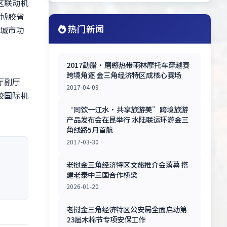
区联动机
掘博胶省
热门新闻
善城市功
2017勐腊·磨憨热带雨林摩托车穿越赛
跨境角逐 金三角经济特区成核心赛场
厅副厅
2017-04-09
胶国际机
“同饮一江水•共享旅游美”跨境旅游
产品发布会在昆举行 水陆联运环游金三
角线路5月首航
2017-03-30
老挝金三角经济特区文旅推介会落幕 搭
建老泰中三国合作桥梁
2026-01-20
老挝金三角经济特区公安局全面启动第
23届木棉节专项安保工作