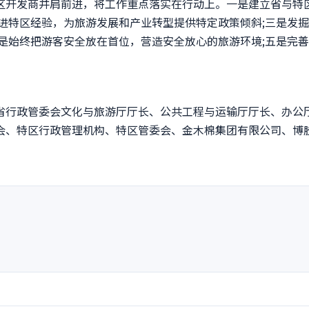
开发商并肩前进，将工作重点落实在行动上。一是建立省与特
进特区经验，为旅游发展和产业转型提供特定政策倾斜;三是发
是始终把游客安全放在首位，营造安全放心的旅游环境;五是完
行政管委会文化与旅游厅厅长、公共工程与运输厅厅长、办公
会、特区行政管理机构、特区管委会、金木棉集团有限公司、博
nt