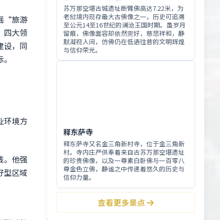
苏万那空堪古城遗址断臂佛高达7.22米，为
老挝境内现存最大古佛像之一，历史可追溯
摇“旅游
至公元14至16世纪的澜沧王国时期。虽岁月
”四大领
留痕，佛像面容却依然完好，慈悲祥和，静
默凝视人间，仿佛仍在低语往昔的文明辉煌
建设，同
与信仰荣光。
标。
业环境方
释东萨寺
释东萨寺又名金三角新村寺，位于金三角新
村。寺内庄严供奉着来自古苏万那空堪遗址
线。他强
的珍贵佛像，以及一尊素白卧佛与一百零八
尊金色立佛，静谧之中传递着悠久的历史与
好型区域
信仰力量。
查看更多景点