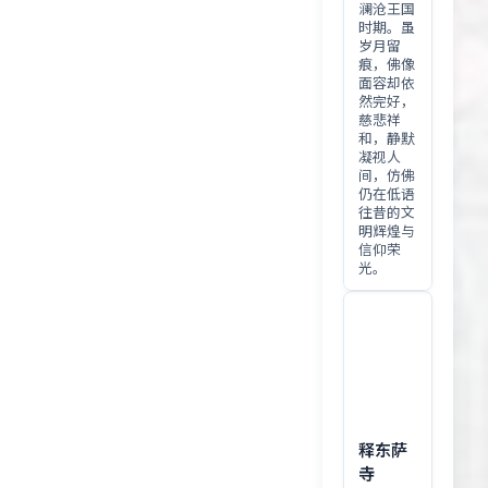
澜沧王国
时期。虽
岁月留
痕，佛像
面容却依
然完好，
慈悲祥
和，静默
凝视人
间，仿佛
仍在低语
往昔的文
明辉煌与
信仰荣
光。
释东萨
寺