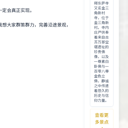
释东萨寺
又名金三
一定会真正实现。
角新村
寺，位于
金三角新
我想大家群策群力，完善沿途景观，
村。寺内
庄严供奉
着来自古
苏万那空
堪遗址的
珍贵佛
像，以及
一尊素白
卧佛与一
百零八尊
金色立
佛，静谧
之中传递
着悠久的
历史与信
仰力量。
查看更
多景点