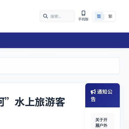
|
简
繁
手机版
通知公
河”水上旅游客
告
关于开
展户外