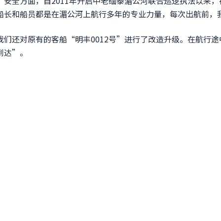
安全方面，自2011年开启中老缅泰湄公河联合巡逻执法以来
船长和船员都是在湄公河上航行多年的专业力量，每次出航前，
们还对原有的客船“明丰0012号”进行了改造升级。在航行
到达”。