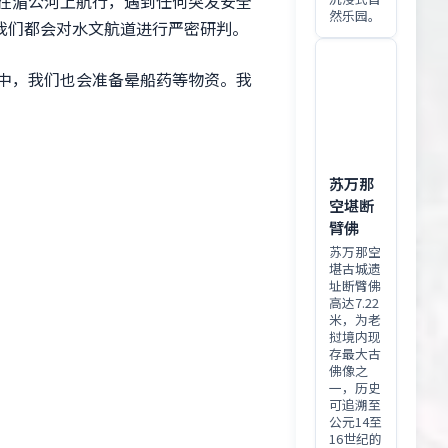
，在湄公河上航行，遇到任何突发安全
然乐园。
我们都会对水文航道进行严密研判。
途中，我们也会准备晕船药等物资。我
苏万那
空堪断
臂佛
苏万那空
堪古城遗
址断臂佛
高达7.22
米，为老
挝境内现
存最大古
佛像之
一，历史
可追溯至
公元14至
16世纪的