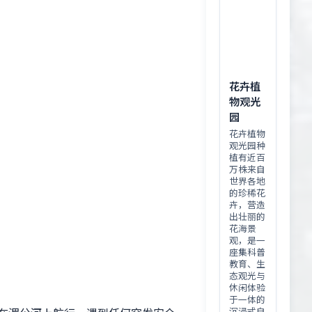
花卉植
物观光
园
花卉植物
观光园种
植有近百
万株来自
世界各地
的珍稀花
卉，营造
出壮丽的
花海景
观，是一
座集科普
教育、生
态观光与
休闲体验
于一体的
沉浸式自