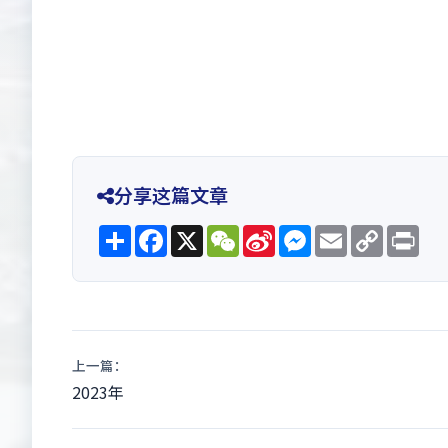
分享这篇文章
Share
Facebook
X
WeChat
Sina
Messenger
Email
Copy
Pri
Weibo
Link
上一篇：
2023年