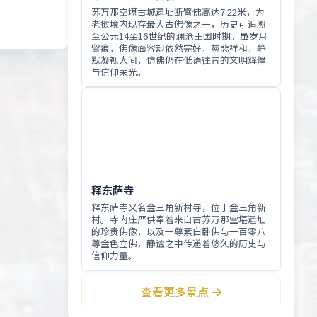
苏万那空堪古城遗址断臂佛高达7.22米，为
老挝境内现存最大古佛像之一，历史可追溯
至公元14至16世纪的澜沧王国时期。虽岁月
留痕，佛像面容却依然完好，慈悲祥和，静
默凝视人间，仿佛仍在低语往昔的文明辉煌
与信仰荣光。
释东萨寺
释东萨寺又名金三角新村寺，位于金三角新
村。寺内庄严供奉着来自古苏万那空堪遗址
的珍贵佛像，以及一尊素白卧佛与一百零八
尊金色立佛，静谧之中传递着悠久的历史与
信仰力量。
查看更多景点