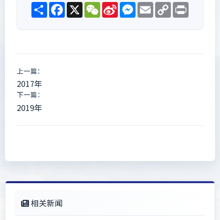
Share
Facebook
X
WeChat
Sina
Messenger
Email
Copy
Print
Weibo
Link
上一篇：
2017年
下一篇：
2019年
相关新闻