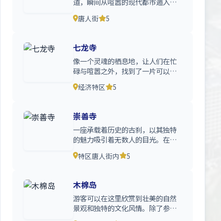
道，瞬间从喧嚣的现代都市遁入了
一个充满东方韵味的古老世界
唐人街
5
七龙寺
像一个灵魂的栖息地，让人们在忙
碌与喧嚣之外，找到了一片可以安
放身心的净土。在这里，时间
经济特区
5
崇善寺
一座承载着历史的古刹，以其独特
的魅力吸引着无数人的目光。在这
里，每一砖一瓦都仿佛 在
特区唐人街内
5
木棉岛
游客可以在这里欣赏到壮美的自然
景观和独特的文化风情。除了参观
金三角毒品博物馆、了