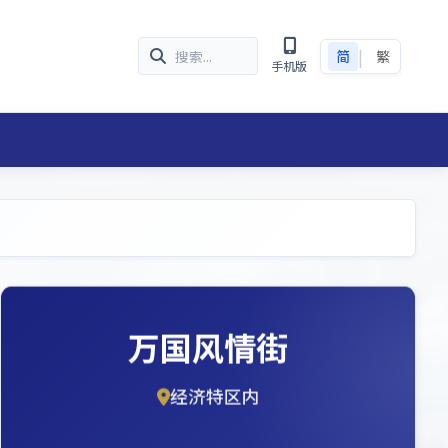
|
简
繁
手机版
万国风情街
经济特区内