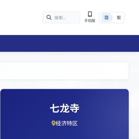
|
简
繁
手机版
七龙寺
经济特区