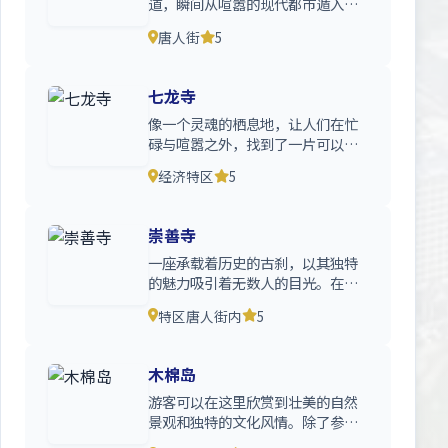
道，瞬间从喧嚣的现代都市遁入了
一个充满东方韵味的古老世界
唐人街
5
七龙寺
像一个灵魂的栖息地，让人们在忙
碌与喧嚣之外，找到了一片可以安
放身心的净土。在这里，时间
经济特区
5
崇善寺
一座承载着历史的古刹，以其独特
的魅力吸引着无数人的目光。在这
里，每一砖一瓦都仿佛 在
特区唐人街内
5
木棉岛
游客可以在这里欣赏到壮美的自然
景观和独特的文化风情。除了参观
金三角毒品博物馆、了