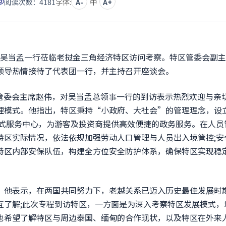
阅读次数：
4181
字体:
A-
中
A+
事吴当孟一行莅临老挝金三角经济特区访问考察。特区管委会副
)率特区核心领导热情接待了代表团一行，并主持召开座谈会。
委会主席赵伟，对吴当孟总领事一行的到访表示热烈欢迎与亲
理模式。他指出，特区秉持“小政府、大社会”的管理理念，设
站式服务中心，为游客及投资商提供高效便捷的政务服务。在人员
特区实际情况，依法依规加强劳动人口管理与人员出入境管控;安
特区内部安保队伍，构建全方位安全防护体系，确保特区实现稳
他表示，在两国共同努力下，老越关系已迈入历史最佳发展时
互了解;此次专程到访特区，一方面是为深入考察特区发展模式，
也希望了解特区与周边泰国、缅甸的合作现状，以及特区在外来