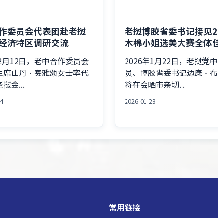
作委员会代表团赴老挝
老挝博胶省委书记接见20
经济特区调研交流
木棉小姐选美大赛全体
年2月12日，老中合作委员会
2026年1月22日，老挝党
主席山丹·赛雅颂女士率代
员、博胶省委书记边康·布
挝金...
将在会晒市亲切...
14
2026-01-23
常用链接