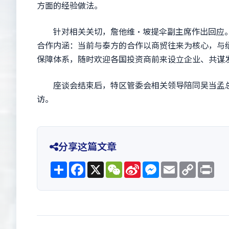
方面的经验做法。
针对相关关切，詹他维·坡提伞副主席作出回应。
合作内涵：当前与泰方的合作以商贸往来为核心，与
保障体系，随时欢迎各国投资商前来设立企业、共谋
座谈会结束后，特区管委会相关领导陪同吴当孟总
访。
分享这篇文章
Share
Facebook
X
WeChat
Sina
Messenger
Email
Copy
Pri
Weibo
Link