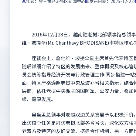
作者：
金三角经济特区新闻中心
发布日期：2025-12-22
2016年12月28日，越南驻老挝北部领事馆总领
维·坡提伞(Mr. Chanthavy BHODISANE
座谈会上，詹他维·坡提伞副主席首先代表特区管
随后详细介绍了特区的发展由来、整体概况及核心管
员会统筹指导经济开发与行政管理工作;同步搭建一
面，特区严格遵照老挝中央及波乔省相关指示，结合
层面，依托老挝中央派驻的国防军、公安力量，叠加
续、健康发展。
吴当孟总领事对老越双边关系发展予以积极评价，
出访核心任务是拜访老挝北部各省省长，深化双方相
老双方及特区的友好交流、搭建合作机制，另一方面