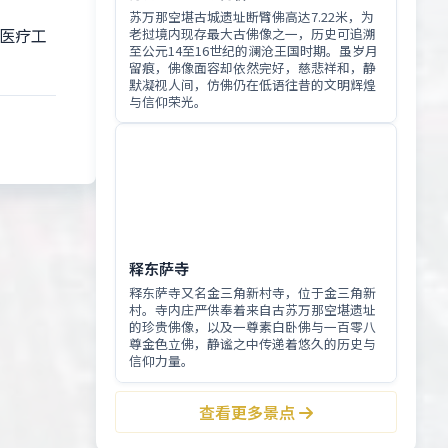
苏万那空堪古城遗址断臂佛高达7.22米，为
医疗工
老挝境内现存最大古佛像之一，历史可追溯
至公元14至16世纪的澜沧王国时期。虽岁月
留痕，佛像面容却依然完好，慈悲祥和，静
默凝视人间，仿佛仍在低语往昔的文明辉煌
与信仰荣光。
释东萨寺
释东萨寺又名金三角新村寺，位于金三角新
村。寺内庄严供奉着来自古苏万那空堪遗址
的珍贵佛像，以及一尊素白卧佛与一百零八
尊金色立佛，静谧之中传递着悠久的历史与
信仰力量。
查看更多景点