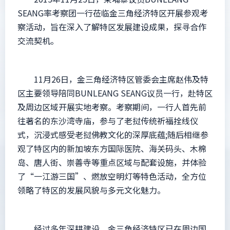
SEANG率考察团一行莅临金三角经济特区开展参观考
察活动，旨在深入了解特区发展建设成果，探寻合作
交流契机。
11月26日，金三角经济特区管委会主席赵伟及特
区主要领导陪同BUNLEANG SEANG议员一行，赴特区
及周边区域开展实地考察。考察期间，一行人首先前
往著名的东沙湾寺庙，参与了老挝传统祈福拴线仪
式，沉浸式感受老挝佛教文化的深厚底蕴;随后相继参
观了特区内的新加坡东方国际医院、海关码头、木棉
岛、唐人街、崇善寺等重点区域与配套设施，并体验
了“一江游三国”、燃放空明灯等特色活动，全方位
领略了特区的发展风貌与多元文化魅力。
经过多年深耕建设，金三角经济特区已在周边国